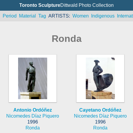
Toronto Sculpture
Dittwald Photo Collection
n
Period
Material
Tag
ARTISTS
Women
Indigenous
Internat
Ronda
Antonio Ordóñez
Cayetano Ordóñez
Nicomedes Díaz Piquero
Nicomedes Díaz Piquero
1996
1996
Ronda
Ronda