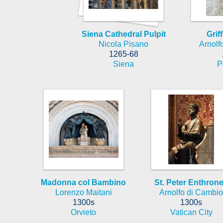
Siena Cathedral Pulpit
Grif
Nicola Pisano
Arnolf
1265-68
Siena
P
Madonna col Bambino
St. Peter Enthron
Lorenzo Maitani
Arnolfo di Cambio
1300s
1300s
Orvieto
Vatican City