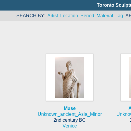
Toronto Sculpt
SEARCH BY
Artist
Location
Period
Material
Tag
A
Muse
A
Unknown_ancient_Asia_Minor
Unkno
2nd century BC
Venice